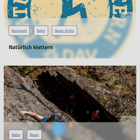
Bergsport
Natur
News Archiv
Natürlich klettern
10.04.2021
Die DAV-Kampagne "Natürlich Klettern" informiert über die
wichtigsten Regeln zum fairen und naturverträglichen
Klettern.
mehr erfahren
Natur
News