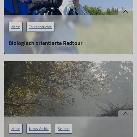
Natur
Tourenberichte
Biologisch orientierte Radtour
03.06.2023
Was singt denn hier: Radeln und dabei die heimische
Vogelwelt erkunden
mehr erfahren
Natur
News Archiv
Sektion