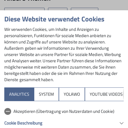
269 - Sektion Tuttlingen
Bergsport
Familiengruppe
mehr erfahren
Diese Website verwendet Cookies
Geschäftsstelle
Gruppen
Jugend
Jugend 1
Kletteranlage
Wir verwenden Cookies, um Inhalte und Anzeigen zu
Kletterzwerge
Kommunikation
Natur
News
News
personalisieren, Funktionen für soziale Medien anbieten zu
können und Zugriffe auf unsere Website zu analysieren.
News Archiv
Newsletter
Newsletter Archiv
Programm
Außerdem geben wir Informationen zu Ihrer Verwendung
unserer Website an unsere Partner für soziale Medien, Werbung
Sektion
Senioren 60+
Tourenberichte
und Analysen weiter. Unsere Partner führen diese Informationen
möglicherweise mit weiteren Daten zusammen, die Sie ihnen
bereitgestellt haben oder die sie im Rahmen Ihrer Nutzung der
Dienste gesammelt haben.
Sektion
ANALYTICS
SYSTEM
YOLAWO
YOUTUBE VIDEOS
Programm
Akzeptieren (Übertragung von Nutzerdaten und Cookie)
DAV
Cookie Beschreibung