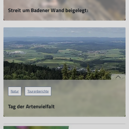
Streit um Badener Wand beigelegt:
01.08.2025
Im langen Streit um das Klettern an der Badener Wand (Bd.-
Wttbg.) herrscht nun Klarheit:
.. weiterlesen
mehr erfahren
Natur
Tourenberichte
Tag der Artenvielfalt
24.05.2025
Wetterglück beim landesweiten Tag der Artenvielfalt!