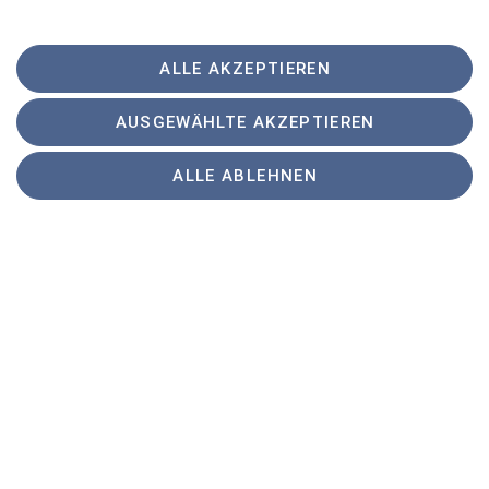
ALLE AKZEPTIEREN
AUSGEWÄHLTE AKZEPTIEREN
Sektion
ALLE ABLEHNEN
Programm
DAV
Sektion Tuttlingen des Deutschen Alpenvereins e.V.
Waaghausstraße 16
78532 Tuttlingen
Telefon +4974619107236
Kontakt