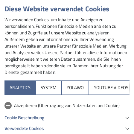
Diese Website verwendet Cookies
Ehrenamtliche
Wir verwenden Cookies, um Inhalte und Anzeigen zu
personalisieren, Funktionen für soziale Medien anbieten zu
Mitarbeit
können und Zugriffe auf unsere Website zu analysieren.
Außerdem geben wir Informationen zu Ihrer Verwendung
unserer Website an unsere Partner für soziale Medien, Werbung
Ehrenamtliche Mitarbeit in unserer Sektion weiterhin
und Analysen weiter. Unsere Partner führen diese Informationen
gesucht!
möglicherweise mit weiteren Daten zusammen, die Sie ihnen
bereitgestellt haben oder die sie im Rahmen Ihrer Nutzung der
Die DAV Sektion Tuttlingen wird größer. In den letzten
Dienste gesammelt haben.
zehn Jahren gab es einen kontinuierlichen Zuwachs an
Mitgliedern, vor allem seit Eröffnung der Kletteranlage
ANALYTICS
SYSTEM
YOLAWO
YOUTUBE VIDEOS
stiegen die Mitgliederzahlen steil an. Das ist sehr
erfreulich.
Akzeptieren (Übertragung von Nutzerdaten und Cookie)
Cookie Beschreibung
Verwendete Cookies