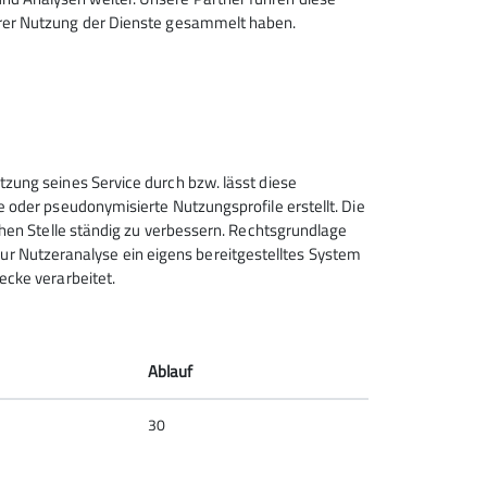
hrer Nutzung der Dienste gesammelt haben.
tzung seines Service durch bzw. lässt diese
e oder pseudonymisierte Nutzungsprofile erstellt. Die
Sektion Tuttlingen des
chen Stelle ständig zu verbessern. Rechtsgrundlage
Deutschen Alpenvereins e.V.
t zur Nutzeranalyse ein eigens bereitgestelltes System
ecke verarbeitet.
Waaghausstraße 16
78532 Tuttlingen
Telefon +4974619107236
Ablauf
Kontakt
30