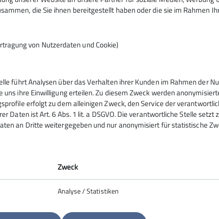
sammen, die Sie ihnen bereitgestellt haben oder die sie im Rahmen I
© DAV/Wolfgang Ehn
rtragung von Nutzerdaten und Cookie)
telle führt Analysen über das Verhalten ihrer Kunden im Rahmen der Nu
e uns ihre Einwilligung erteilen. Zu diesem Zweck werden anonymisiert
sprofile erfolgt zu dem alleinigen Zweck, den Service der verantwortli
gramm
DAV
rer Daten ist Art. 6 Abs. 1 lit. a DSGVO. Die verantwortliche Stelle setz
aten an Dritte weitergegeben und nur anonymisiert für statistische Zw
DAV Bundesverband
DAV BW
tungen
JDAV Bundesverband
Zweck
Anmeldung
JDAV BW
Analyse / Statistiken