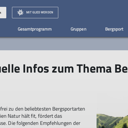
MITGLIED WERDEN
n
Gesamtprogramm
Gruppen
Bergsport
ach
e
 & Anmeldung
Versicherung
Schwierigkeitsgrade von Bergwegen
Preise & Infos
Ehrenamt
Familiengruppe
Mitgliedschaft
Tourenvorschläge aus der Reg
Mountainbiken: 1
Mitgliedsch
tung
Mitglied werden
tuelle Infos zum Thema B
rigkeiten
Mitgliedsbeiträge
rei zu den beliebtesten Bergsportarten
n Natur hält fit, fördert das
isse. Die folgenden Empfehlungen der