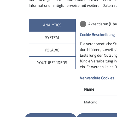
Informationen möglicherweise mit weiteren Daten zu
Akzeptieren (Übe
ANALYTICS
Cookie Beschreibung
SYSTEM
Die verantwortliche S
durchführen, soweit si
YOLAWO
Erstellung der Nutzung
Sektion
Pro
für die Verarbeitung ih
YOUTUBE VIDEOS
ein. Es werden keine D
News
Kurse
Verwendete Cookies
Geschäftsstelle
Touren
Mitgliedschaft
Veranstal
Name
Kletteranlage
Infos & 
Sektionsgruppen
Matomo
Jugend
Kontakt