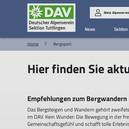
Mein.Alpenverei
News
Sektion
Home
Bergsport
Bergwandern: 10 DAV-Empfehlungen
Geschäftsstelle
Bibliothek & Verleih
Kategorien
Konzeption
Jugend
Kampagne #machseinf
Termin
Infos
Bibliothek
Veranstaltungen
Kletterzwerge
Ausrüs
Hier finden Sie ak
Kurse
Jugend 1
Schwie
Touren
Jugend 2
Familiengruppe
Jugendgruppen
Seniorengruppe
Empfehlungen zum Bergwandern
Das Bergsteigen und Wandern gehört zweifelsf
im DAV. Kein Wunder: Die Bewegung in der freie
Gemeinschaftsgefühl und schafft tolle Erlebn