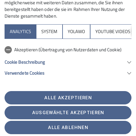
möglicherweise mit weiteren Daten zusammen, die Sie ihnen
bereitgestellt haben oder die sie im Rahmen Ihrer Nutzung der
Dienste gesammelt haben.
Sektion
ANALYTICS
SYSTEM
YOLAWO
YOUTUBE VIDEOS
Programm
Akzeptieren (Übertragung von Nutzerdaten und Cookie)
DAV
Cookie Beschreibung
Verwendete Cookies
Sektion Tuttlingen des Deutschen Alpenvereins e.V.
Waaghausstraße 16
78532 Tuttlingen
ALLE AKZEPTIEREN
Telefon +4974619107236
Kontakt
AUSGEWÄHLTE AKZEPTIEREN
ALLE ABLEHNEN
AGB's
Impressum
Datenschutz
Datenschutz-Einstellungen