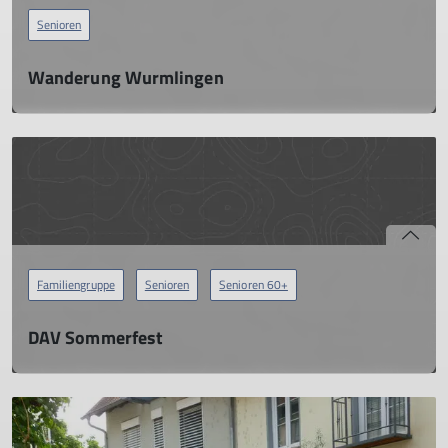
Senioren
Wanderung Wurmlingen
Mi. 17.09.2025, 10:00 - 15:00 Uhr
Leichte Wanderung nach Wurmlingen.
Treffpunkt
: Tuttlingen, (P) Donauspitz, 10:00 Uhr
mehr erfahren
Familiengruppe
Senioren
Senioren 60+
DAV Sommerfest
Sa. 13.09.2025, 16:00 - 22:00 Uhr
DAV Sommerfest auf dem Witthoh
Der Sommertreff auf der Emminger Skihütte (Witthoh) ist der
traditionelle gesellschaftliche Höhepunkt im Vereinsjahr. Ein