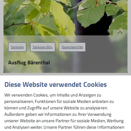
Senioren
Senioren 60+
Tourenberichte
Ausflug Bärenthal
07.07.2021
Fleißige Wanderer bei den DAV Senioren unterwegs.
Diese Website verwendet Cookies
Andere Themen
Wir verwenden Cookies, um Inhalte und Anzeigen zu
mehr erfahren
personalisieren, Funktionen für soziale Medien anbieten zu
Familiengruppe
Gruppen
Jugend
Jugend 1
Kletterzwerge
können und Zugriffe auf unsere Website zu analysieren.
Natur
News
Programm
Senioren
Senioren 60+
Außerdem geben wir Informationen zu Ihrer Verwendung
unserer Website an unsere Partner für soziale Medien, Werbung
Tourenberichte
und Analysen weiter. Unsere Partner führen diese Informationen