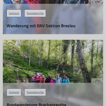
Senioren
Tourenberichte
Wanderung mit DAV Sektion Breslau
08.03.2023
mehr erfahren
Senioren
Tourenberichte
Rundwanderung Brachenreuthe