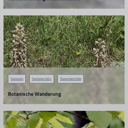
20.04.2022
Senioren wandern im Überlinger Hinterland.
mehr erfahren
Senioren
Senioren 60+
Tourenberichte
Botanische Wanderung
26.05.2022
.. hier gibt es mehr als Märzenbecher
mehr erfahren