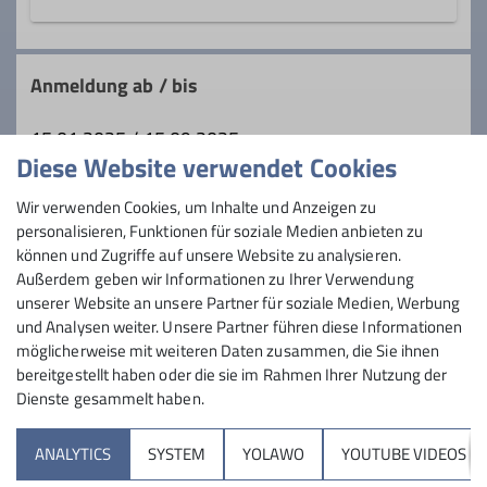
Lust auf Gemeinschaft, Bewegung und
Geselligkeit?
Anmeldung ab / bis
Unsere Seniorengruppe heißt dich
herzlich willkommen!
15.01.2025 / 15.09.2025
Wir sind rund 10 aktive Mitglieder, die
Diese Website verwendet Cookies
sich einmal im Monat zu
Maximale Teilnehmeranzahl
Wir verwenden Cookies, um Inhalte und Anzeigen zu
abwechslungsreichen Unternehmungen
personalisieren, Funktionen für soziale Medien anbieten zu
treffen.
können und Zugriffe auf unsere Website zu analysieren.
8
Ob gemütliche 2-stündige Wanderungen,
Außerdem geben wir Informationen zu Ihrer Verwendung
die oft mit einer netten Einkehr enden,
unserer Website an unsere Partner für soziale Medien, Werbung
oder andere gemeinsame Aktivitäten –
und Analysen weiter. Unsere Partner führen diese Informationen
bei uns ist für jeden etwas dabei.
möglicherweise mit weiteren Daten zusammen, die Sie ihnen
👉 Bei uns stehen Freude, Gemeinschaft
bereitgestellt haben oder die sie im Rahmen Ihrer Nutzung der
Dienste gesammelt haben.
und das Miteinander im Mittelpunkt.
Sektion
Und das Beste: Neue Gesichter sind nicht
ANALYTICS
SYSTEM
YOLAWO
YOUTUBE VIDEOS
nur willkommen, sondern ausdrücklich
Programm
erwünscht!