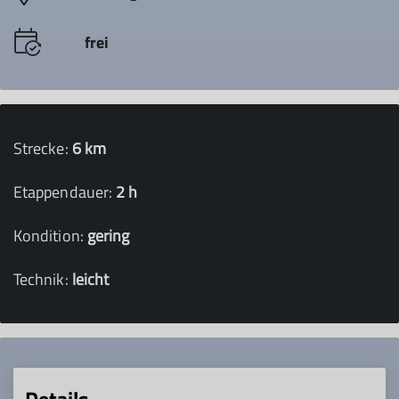
frei
Strecke:
6 km
Etappendauer:
2 h
Kondition:
gering
Technik:
leicht