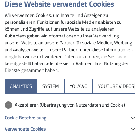
Diese Website verwendet Cookies
Wanderung /
Wir verwenden Cookies, um Inhalte und Anzeigen zu
Trailrunning über den
personalisieren, Funktionen für soziale Medien anbieten zu
können und Zugriffe auf unsere Website zu analysieren.
Rußberg
Außerdem geben wir Informationen zu Ihrer Verwendung
unserer Website an unsere Partner für soziale Medien, Werbung
und Analysen weiter. Unsere Partner führen diese Informationen
möglicherweise mit weiteren Daten zusammen, die Sie ihnen
bereitgestellt haben oder die sie im Rahmen Ihrer Nutzung der
Dienste gesammelt haben.
05.08.2020
ANALYTICS
SYSTEM
YOLAWO
YOUTUBE VIDEOS
Tourenvorschläge aus der Region
Lockere Laufrunde mit kurzem Abstieg und knackigem
Akzeptieren (Übertragung von Nutzerdaten und Cookie)
Anstieg. Oft schöne Pfade in lichten Mischwäldern.
Cookie Beschreibung
Für Trailrunner, Nordic Walker ein Genuss.
Verwendete Cookies