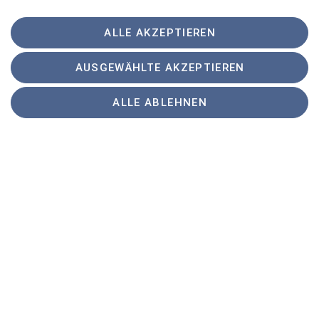
ALLE AKZEPTIEREN
AUSGEWÄHLTE AKZEPTIEREN
Sektion
ALLE ABLEHNEN
Programm
DAV
Sektion Tuttlingen des Deutschen Alpenvereins e.V.
Waaghausstraße 16
78532 Tuttlingen
Telefon +4974619107236
Kontakt