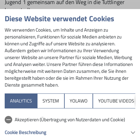
Jugend 1 gemeinsam auf den Weg in die Tuttlinger
Innenstadt.
Diese Website verwendet Cookies
Dort angekommen gab es für jede*n eine Kugel Eis im
Venezia.
Wir verwenden Cookies, um Inhalte und Anzeigen zu
personalisieren, Funktionen für soziale Medien anbieten zu
können und Zugriffe auf unsere Website zu analysieren.
Doch damit nicht genug: Um auch außerhalb der Halle
Außerdem geben wir Informationen zu Ihrer Verwendung
unserer Website an unsere Partner für soziale Medien, Werbung
ein bisschen Kletter- und Höhenfeeling zu erleben,
und Analysen weiter. Unsere Partner führen diese Informationen
stand anschließend ein Besuch des Glockenturms der
möglicherweise mit weiteren Daten zusammen, die Sie ihnen
Stadtkirche auf dem Programm.
bereitgestellt haben oder die sie im Rahmen Ihrer Nutzung der
Dienste gesammelt haben.
Nach rund 191 Stufen stand einer rundum-Aussicht
über Tuttlingen nichts mehr im Weg.
ANALYTICS
SYSTEM
YOLAWO
YOUTUBE VIDEOS
Trotz des schlechten Wetters konnten die Kinder von
67m Höhe weit über Tuttlingen hinaus sehen.
Akzeptieren (Übertragung von Nutzerdaten und Cookie)
Cookie Beschreibung