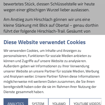
bewertetes Stück, dessen Schlüsselstelle wir heute
wegen einer glitschigen Wurzel lieber auslassen.
Am Anstieg zum Hirschlach gönnen wir uns eine
kleine Stärkung mit Blick auf Obertal – genau dorthin
führt der folgende Hirschlach-Trail. Gesäumt von
kleinen Fichten und hohen Adlerfarnen rumpeln wir
Diese Website verwendet Cookies
über einen abwechslungsreichen Mix aus Waldboden,
Steinen, Wurzeln und Felsen hinunter nach Obertal. In
Wir verwenden Cookies, um Inhalte und Anzeigen zu
der Sieberei füllt uns die freundliche Wirtin die
personalisieren, Funktionen für soziale Medien anbieten zu
Trinkflaschen auf, und weiter geht’s durch die Furt der
können und Zugriffe auf unsere Website zu analysieren.
Rotmurg. Die Sonne zaubert entlang des Flüsschens
Außerdem geben wir Informationen zu Ihrer Verwendung
unserer Website an unsere Partner für soziale Medien, Werbung
ein wunderschönes rot-grünes Farbspiel ins Wasser.
und Analysen weiter. Unsere Partner führen diese Informationen
Jetzt macht der Name der Tour seinem Ruf wieder alle
möglicherweise mit weiteren Daten zusammen, die Sie ihnen
bereitgestellt haben oder die sie im Rahmen Ihrer Nutzung der
Ehre: Die Auffahrt zum Röhrsbächle fordert zunächst
Dienste gesammelt haben.
den allerersten Gang und den Oberschenkel-Turbo-
Modus. Zur Entspannung rollen wir anschließend
ANALYTICS
SYSTEM
YOLAWO
YOUTUBE VIDEOS