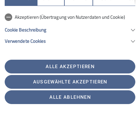
flowig auf dem Buhlbach-Trail dahin – doch
irgendetwas stimm hier nicht: trockenes Laub auf dem
Trail? Ach so, wir fahren ausnahmsweise durch ein
Akzeptieren (Übertragung von Nutzerdaten und Cookie)
kleines Laubwäldchen.
Cookie Beschreibung
Verwendete Cookies
ALLE AKZEPTIEREN
AUSGEWÄHLTE AKZEPTIEREN
ALLE ABLEHNEN