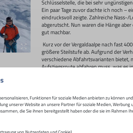
Schlüsselstelle, die bei sehr ungünstig
Ein paar Tage zuvor dachte ich noch – ei
eindrucksvoll zeigte. Zahlreiche Nass-/
abgerutscht. Nun waren die Hänge aber 
gut machbar.
Kurz vor der Vergaldaalpe nach fast 40
größere Steilstufe ab. Aufgrund der Ver
verschiedene Abfahrtsvarianten bietet, 
Aufstiegsroute abfahren muss, was es 
Tiefenmeter ohne Ziehweg, also mehr T
es
entschieden wir uns für den Schneeberg 
von steileren Abschnitten begleitet, so
üben konnten, verlief aber insgesamt re
ersonalisieren, Funktionen für soziale Medien anbieten zu können und 
Verhältnissen.
ng unserer Website an unsere Partner für soziale Medien, Werbung un
sammen, die Sie ihnen bereitgestellt haben oder die sie im Rahmen I
In den Aufstiegshang war die Sonneneins
Schneedeckel nur ganz leicht angetaut 
rtragung von Nutzerdaten und Cookie)