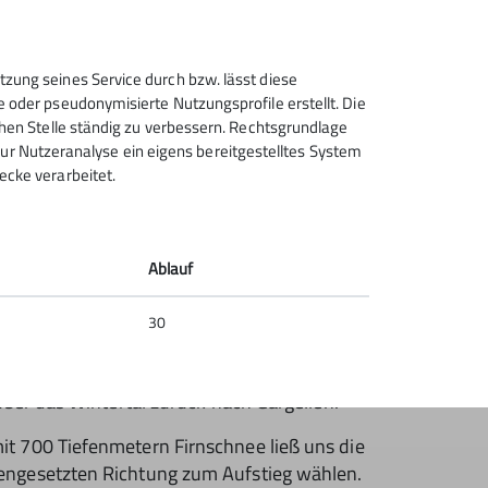
zweifelhaft ob es gut war. Am Gipfel
elsgruppe von der Sektion Ravensburg die
en Schneeberg begingen – schöne Idee. Hier
tzung seines Service durch bzw. lässt diese
 Bergwelt bei strahlendem Sonnenschein
e oder pseudonymisierte Nutzungsprofile erstellt. Die
.
chen Stelle ständig zu verbessern. Rechtsgrundlage
t zur Nutzeranalyse ein eigens bereitgestelltes System
ecke verarbeitet.
Ablauf
30
bfahrt zu treffen – welche würde wohl mehr
nter schon öfters erlebt hatten, versprechen.
über das Wintertal zurück nach Gargellen.
t 700 Tiefenmetern Firnschnee ließ uns die
engesetzten Richtung zum Aufstieg wählen.