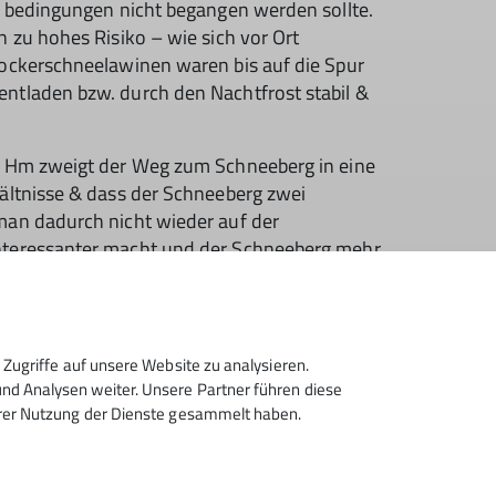
en bedingungen nicht begangen werden sollte.
n zu hohes Risiko – wie sich vor Ort
Lockerschneelawinen waren bis auf die Spur
entladen bzw. durch den Nachtfrost stabil &
0 Hm zweigt der Weg zum Schneeberg in eine
hältnisse & dass der Schneeberg zwei
man dadurch nicht wieder auf der
interessanter macht und der Schneeberg mehr
iefenmeter schöne Schwünge bietet,
als Ziel. Der Aufstieg war zwar immer wieder
 dass wir uns auch ab & an im Spitzkehrengehen
ibungslos & zeugte von recht stabilen
Zugriffe auf unsere Website zu analysieren.
d Analysen weiter. Unsere Partner führen diese
hrer Nutzung der Dienste gesammelt haben.
trahlung nicht so intensiv, so dass der
war, im oberen Bereich sogar noch etwas