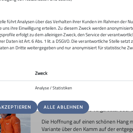
gebundener Pulver. Insgesamt aber eher 
angekommen, trafen wir eine große Mäd
den Weltfrauentag mit einer Tour auf d
telle führt Analysen über das Verhalten ihrer Kunden im Rahmen der Nu
oben ließ sich gemeinsam die herrliche
e uns ihre Einwilligung erteilen. Zu diesem Zweck werden anonymisiert
genießen. Da schmeckt das Gipfelvesper
sprofile erfolgt zu dem alleinigen Zweck, den Service der verantwortli
rer Daten ist Art. 6 Abs. 1 lit. a DSGVO. Die verantwortliche Stelle setz
aten an Dritte weitergegeben und nur anonymisiert für statistische Zw
Zweck
Analyse / Statistiken
Nun galt es, die Entscheidung für die A
Spaß & weniger Qual – die wir diesen Wi
AKZEPTIEREN
ALLE ABLEHNEN
Die Abfahrt zurück ins Vergaldatal oder 
Die Hoffnung auf einen schönen Hang mi
Variante über den Kamm auf der entgeg