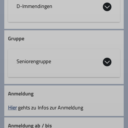
D-Immendingen
Gruppe
Seniorengruppe
Lust auf Gemeinschaft, Bewegung und
Geselligkeit?
Anmeldung
Unsere Seniorengruppe heißt dich
herzlich willkommen!
Hier
gehts zu Infos zur Anmeldung
Wir sind rund 10 aktive Mitglieder, die
sich einmal im Monat zu
Anmeldung ab / bis
abwechslungsreichen Unternehmungen