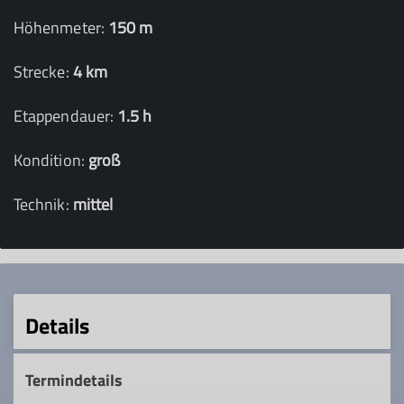
Höhenmeter:
150 m
Strecke:
4 km
Etappendauer:
1.5 h
Kondition:
groß
Technik:
mittel
Details
Termindetails