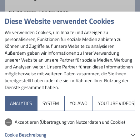
treffen.
01.01.2025 / 17.03.2025
Ob gemütliche 2-stündige Wanderungen,
Diese Website verwendet Cookies
die oft mit einer netten Einkehr enden,
oder andere gemeinsame Aktivitäten –
Preis
Wir verwenden Cookies, um Inhalte und Anzeigen zu
bei uns ist für jeden etwas dabei.
personalisieren, Funktionen für soziale Medien anbieten zu
👉 Bei uns stehen Freude, Gemeinschaft
können und Zugriffe auf unsere Website zu analysieren.
Schlusseinkehr geplant
Außerdem geben wir Informationen zu Ihrer Verwendung
und das Miteinander im Mittelpunkt.
unserer Website an unsere Partner für soziale Medien, Werbung
Und das Beste: Neue Gesichter sind nicht
und Analysen weiter. Unsere Partner führen diese Informationen
nur willkommen, sondern ausdrücklich
möglicherweise mit weiteren Daten zusammen, die Sie ihnen
erwünscht!
bereitgestellt haben oder die sie im Rahmen Ihrer Nutzung der
Komm vorbei, mach mit und erlebe, wie
Dienste gesammelt haben.
viel Spaß unsere Gruppe macht.
Sektion
ANALYTICS
SYSTEM
YOLAWO
YOUTUBE VIDEOS
Kontakt aufnehmen
Programm
Akzeptieren (Übertragung von Nutzerdaten und Cookie)
Details
DAV
Cookie Beschreibung