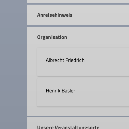
Anreisehinweis
Organisation
Albrecht Friedrich
Henrik Basler
Qualifikationen
Trainer*in C Skibergsteigen
Qualifikationen
Unsere Veranstaltungsorte