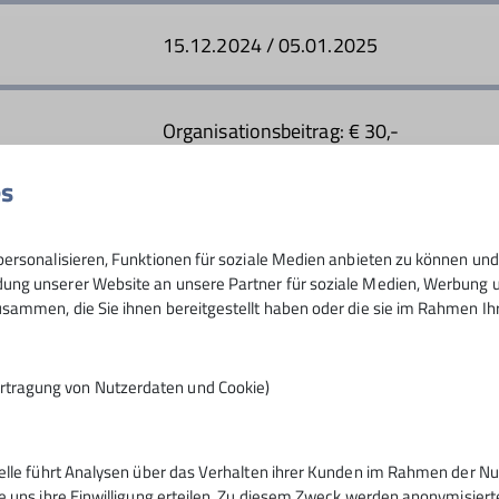
15.12.2024 / 05.01.2025
Organisationsbeitrag: € 30,-
Kosten für Hüttenübernachtung/ Verpfl
selbst.
es
ersonalisieren, Funktionen für soziale Medien anbieten zu können und 
10
ng unserer Website an unsere Partner für soziale Medien, Werbung un
sammen, die Sie ihnen bereitgestellt haben oder die sie im Rahmen I
rtragung von Nutzerdaten und Cookie)
telle führt Analysen über das Verhalten ihrer Kunden im Rahmen der Nu
e uns ihre Einwilligung erteilen. Zu diesem Zweck werden anonymisiert