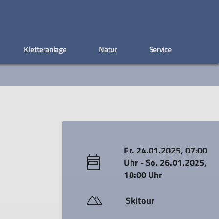
Kletteranlage
Natur
Service
ion
0 DAV-Empfehlungen
aft
Geschütze Alpenpflanzen
AGB
Tipps zum Indoorklettern
Seniorengruppe
Vorstand & Beirat
Tourenberichte
Natürlich Klettern
Satzung
Senioren 60+
Ehemalige 1. Vorsitzende
Tourenberichte 2020
Tourenberichte 2021
Tourenberichte 2022
Tourenberichte 2023
Tourenberichte 2024
Fr. 24.01.2025, 07:00
Uhr - So. 26.01.2025,
18:00 Uhr
Skitour