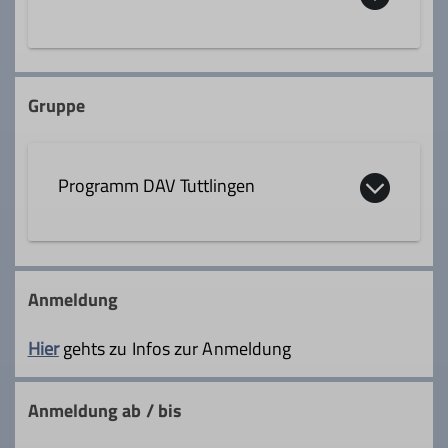
Trainer*in C Mountainbike Guide &
Fahrtechnik (Grundlehrgang)
Trainer*in C MTB Guide
Gruppe
Ämter
Programm DAV Tuttlingen
Beirat Ausbildung
Anmeldung
Hier
gehts zu Infos zur Anmeldung
Anmeldung ab / bis