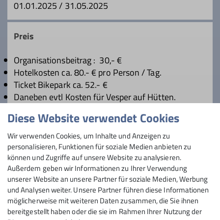
01.01.2025 / 31.05.2025
Preis
Organisationsbeitrag : 30,- €
Hotelkosten ca. 80.- € pro Person / Tag.
Ticket Bikepark ca. 52.- €
Daneben evtl Kosten für Vesper auf Hütten.
Diese Website verwendet Cookies
Maximale Teilnehmeranzahl
Wir verwenden Cookies, um Inhalte und Anzeigen zu
personalisieren, Funktionen für soziale Medien anbieten zu
können und Zugriffe auf unsere Website zu analysieren.
8
Außerdem geben wir Informationen zu Ihrer Verwendung
unserer Website an unsere Partner für soziale Medien, Werbung
und Analysen weiter. Unsere Partner führen diese Informationen
möglicherweise mit weiteren Daten zusammen, die Sie ihnen
bereitgestellt haben oder die sie im Rahmen Ihrer Nutzung der