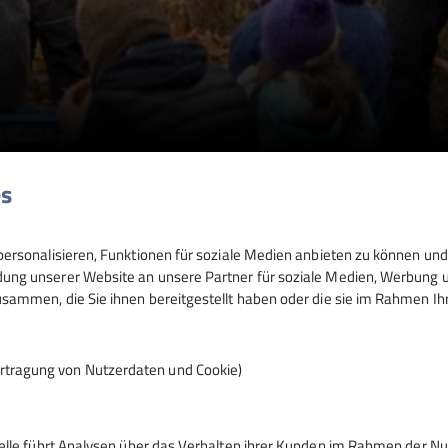
tal
es
ersonalisieren, Funktionen für soziale Medien anbieten zu können und 
ng unserer Website an unsere Partner für soziale Medien, Werbung un
© IG Klettern/ Anna Gomeringer
sammen, die Sie ihnen bereitgestellt haben oder die sie im Rahmen I
rtragung von Nutzerdaten und Cookie)
IG Klettern lädt ein zum Wegebau am 19
telle führt Analysen über das Verhalten ihrer Kunden im Rahmen der Nu