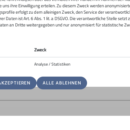
e uns ihre Einwilligung erteilen. Zu diesem Zweck werden anonymisiert
Die IG Klettern lädt ein zum Wegebau a
sprofile erfolgt zu dem alleinigen Zweck, den Service der verantwortli
sind gesucht und willkommen. An der Verp
rer Daten ist Art. 6 Abs. 1 lit. a DSGVO. Die verantwortliche Stelle setz
aten an Dritte weitergegeben und nur anonymisiert für statistische Zw
wie immer, die IG.
Meldet euch bitte vorab bei Anna Gomer
wollt und ob ihr vegetarisch/vegan essen
Zweck
Wir freuen uns auf euch!
eure IG Klettern Donautal
Analyse / Statistiken
Kontakt: anna-gomeringer@web.de
AKZEPTIEREN
ALLE ABLEHNEN
gramm
DAV