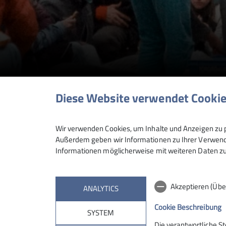
Wegebau im Donau
Diese Website verwendet Cooki
Wir verwenden Cookies, um Inhalte und Anzeigen zu p
Außerdem geben wir Informationen zu Ihrer Verwendu
01.09.2024
Informationen möglicherweise mit weiteren Daten zu
News
Akzeptieren (Übe
ANALYTICS
Cookie Beschreibung
SYSTEM
Die verantwortliche S