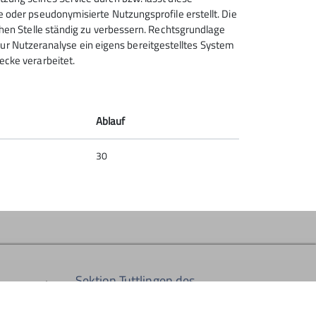
e oder pseudonymisierte Nutzungsprofile erstellt. Die
m Samstag, den 19. Oktober. Helfende Hände
chen Stelle ständig zu verbessern. Rechtsgrundlage
flegung wird es nicht scheitern - diese stellt
t zur Nutzeranalyse ein eigens bereitgestelltes System
ecke verarbeitet.
inger an, ob ihr kommt, ob ihr übernachten
 wollt.
Ablauf
30
Sektion Tuttlingen des
Deutschen Alpenvereins e.V.