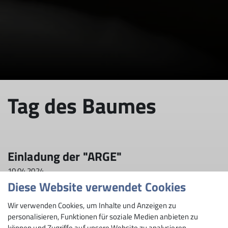
Tag des Baumes
Einladung der "ARGE"
10.04.2024
Diese Website verwendet Cookies
News
Wir verwenden Cookies, um Inhalte und Anzeigen zu
personalisieren, Funktionen für soziale Medien anbieten zu
Am Sonntag, den 14.04.2024 wird der Tag des
können und Zugriffe auf unsere Website zu analysieren.