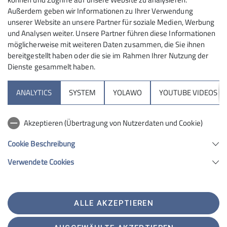
Baumes begangen. Dazu lädt die ARGE der Tuttlinger
Außerdem geben wir Informationen zu Ihrer Verwendung
Wander- und Umweltschutzvereine herzlich ein.
unserer Website an unsere Partner für soziale Medien, Werbung
und Analysen weiter. Unsere Partner führen diese Informationen
möglicherweise mit weiteren Daten zusammen, die Sie ihnen
bereitgestellt haben oder die sie im Rahmen Ihrer Nutzung der
Die Tuttlinger treffen sich zu einer gemeinsamen
Dienste gesammelt haben.
Wanderung in den Nendinger Schulwald. Im
Schulwald pflanzt der Schwäbische Albverein SAV eine
ANALYTICS
SYSTEM
YOLAWO
YOUTUBE VIDEOS
Mehlbeere
. Anschließend findet eine Einkehr beim SAV
in Nendingen statt.
Akzeptieren (Übertragung von Nutzerdaten und Cookie)
Die Mehlbeere wurde zum "
Baum des Jahres 2024
"
Cookie Beschreibung
ausgerufen. Der lichtliebende Pionierbaum ist auf
kalkigen und trockenen Standorten zu finden. In
Verwendete Cookies
Tuttlingen finden sich etliche Exemplare am Radweg
vor der Grundschule im Holderstöckle. Holztechnisch
eher bedeutungslos, gewinnt die Fähigkeit
ALLE AKZEPTIEREN
Trockenperioden zu ertragen, immer mehr an
Bedeutung.