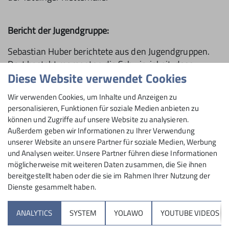
Bericht der Jugendgruppe:
Sebastian Huber berichtete aus den Jugendgruppen.
Dort besteht momentan die Schwierigkeit, dass
Diese Website verwendet Cookies
dringend neue Jugendleiter benötigt werden. Seit
Jahren ist die Situation die, dass etliche der bisherigen
Wir verwenden Cookies, um Inhalte und Anzeigen zu
Jugendleiter nach Ende der Schulzeit Tuttlingen in
personalisieren, Funktionen für soziale Medien anbieten zu
Richtung Studium verlassen. „Wir brauchen
können und Zugriffe auf unsere Website zu analysieren.
permanent Nachschub, das ist mühsam“, führte
Außerdem geben wir Informationen zu Ihrer Verwendung
Sebastian Huber aus. Aktuell gäbe es zwar zwei neue
unserer Website an unsere Partner für soziale Medien, Werbung
Anwärter, doch ohne die Mithilfe von Eltern könnten
und Analysen weiter. Unsere Partner führen diese Informationen
möglicherweise mit weiteren Daten zusammen, die Sie ihnen
die Gruppen momentan nicht geleitet werden.
bereitgestellt haben oder die sie im Rahmen Ihrer Nutzung der
An kletterbegeisterten Kindern und Jugendlichen
Dienste gesammelt haben.
mangelt es indes nicht: Die Warteliste insbesondere
bei den Kletterzwergen ist lang.
ANALYTICS
SYSTEM
YOLAWO
YOUTUBE VIDEOS