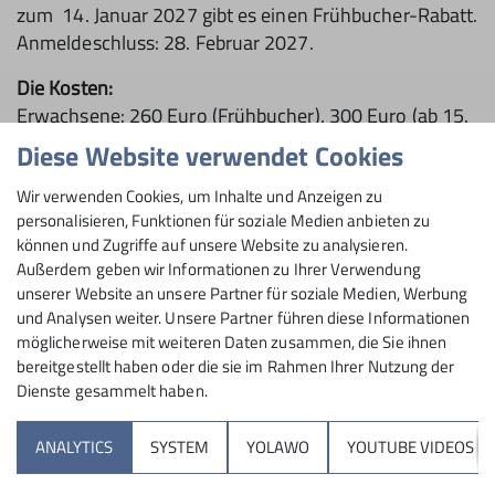
zum 14. Januar 2027 gibt es einen Frühbucher-Rabatt.
Anmeldeschluss: 28. Februar 2027.
Die Kosten:
Erwachsene: 260 Euro (Frühbucher), 300 Euro (ab 15.
Januar 2027).
Diese Website verwendet Cookies
Kinder, Schüler, Studenten pauschal: 220 Euro (Kinder
Wir verwenden Cookies, um Inhalte und Anzeigen zu
unter drei Jahren sind frei)
personalisieren, Funktionen für soziale Medien anbieten zu
Bei verkürztem Aufenthalt reduziert sich der Preis um
können und Zugriffe auf unsere Website zu analysieren.
Außerdem geben wir Informationen zu Ihrer Verwendung
20 Euro pro Tag. Sollten sich zu wenig Teilnehmer
unserer Website an unsere Partner für soziale Medien, Werbung
anmelden, kommen pro Kopf noch bis zu rund 40 Euro
und Analysen weiter. Unsere Partner führen diese Informationen
Nebenkosten hinzu.
möglicherweise mit weiteren Daten zusammen, die Sie ihnen
bereitgestellt haben oder die sie im Rahmen Ihrer Nutzung der
50 Euro Anzahlung pro Teilnehmer werden bei
Dienste gesammelt haben.
Anmeldung fällig. Der Restbetrag wird am Tag des
Anmeldeschlusses (28. Februar) abgebucht. Die
ANALYTICS
SYSTEM
YOLAWO
YOUTUBE VIDEOS
Anmeldung ist verbindlich, die Anzahlung wird nicht
rückerstattet. Ein Ersatz-Teilnehmer kann gestellt