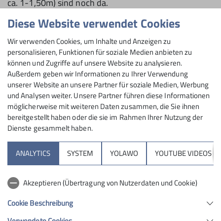
ca. 1-1,50m) sind noch da.
Diese Website verwendet Cookies
Wer Interesse hat, kann sich bei unserer
Pressereferentin Sabine Krauss melden, die den
Wir verwenden Cookies, um Inhalte und Anzeigen zu
Verkauf koordiniert: sabine.krauss@dav-tuttlingen.de
personalisieren, Funktionen für soziale Medien anbieten zu
können und Zugriffe auf unsere Website zu analysieren.
Außerdem geben wir Informationen zu Ihrer Verwendung
Kleine Griffe und Tritte: 1 Euro pro Stück.
unserer Website an unsere Partner für soziale Medien, Werbung
Große Griffe und Tritte: 3 Euro pro Stück.
und Analysen weiter. Unsere Partner führen diese Informationen
Volumen (Länge ca. 1-1,50 m): gratis, Spenden
möglicherweise mit weiteren Daten zusammen, die Sie ihnen
werden angenommen ;-)
bereitgestellt haben oder die sie im Rahmen Ihrer Nutzung der
Dienste gesammelt haben.
*** Bei diesen Touren und Kursen gibt es freie Plätze
ANALYTICS
SYSTEM
YOLAWO
YOUTUBE VIDEOS
***
Mountainbike-Treff: Sonntag, 5. Juli.
Immer am ersten
Akzeptieren (Übertragung von Nutzerdaten und Cookie)
Sonntag drehen wir kleine Runden in der nahen
Cookie Beschreibung
Region – ganz ohne lange Anreise. Treffpunkt ist um
10 Uhr am Skaterpark in Tuttlingen Bei schlechtem
Verwendete Cookies