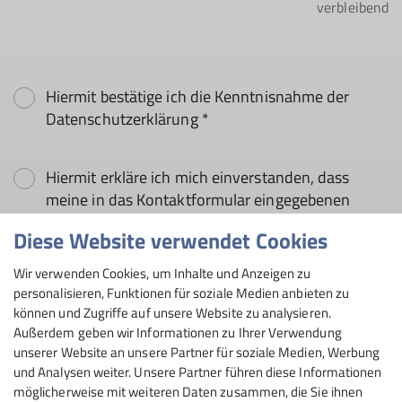
verbleibend
Hiermit bestätige ich die Kenntnisnahme der
Datenschutzerklärung *
Hiermit erkläre ich mich einverstanden, dass
meine in das Kontaktformular eingegebenen
Daten elektronisch gesichert und zum Zweck der
Diese Website verwendet Cookies
Kontaktaufnahme verarbeitet und genutzt
werden. Mir ist bekannt, dass ich meine
Wir verwenden Cookies, um Inhalte und Anzeigen zu
Einwilligung jederzeit wiederrufen kann. *
personalisieren, Funktionen für soziale Medien anbieten zu
können und Zugriffe auf unsere Website zu analysieren.
Außerdem geben wir Informationen zu Ihrer Verwendung
Mit (*) markierte Felder
unserer Website an unsere Partner für soziale Medien, Werbung
Absenden
sind Pflichtfelder
und Analysen weiter. Unsere Partner führen diese Informationen
möglicherweise mit weiteren Daten zusammen, die Sie ihnen