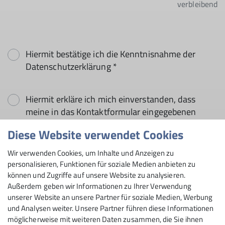
verbleibend
Hiermit bestätige ich die Kenntnisnahme der
Datenschutzerklärung *
Hiermit erkläre ich mich einverstanden, dass
meine in das Kontaktformular eingegebenen
Daten elektronisch gesichert und zum Zweck der
Diese Website verwendet Cookies
Kontaktaufnahme verarbeitet und genutzt
werden. Mir ist bekannt, dass ich meine
Wir verwenden Cookies, um Inhalte und Anzeigen zu
Einwilligung jederzeit wiederrufen kann. *
personalisieren, Funktionen für soziale Medien anbieten zu
können und Zugriffe auf unsere Website zu analysieren.
Außerdem geben wir Informationen zu Ihrer Verwendung
Mit (*) markierte Felder
unserer Website an unsere Partner für soziale Medien, Werbung
Absenden
sind Pflichtfelder
und Analysen weiter. Unsere Partner führen diese Informationen
möglicherweise mit weiteren Daten zusammen, die Sie ihnen