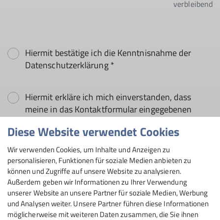
verbleibend
Hiermit bestätige ich die Kenntnisnahme der
Datenschutzerklärung *
Hiermit erkläre ich mich einverstanden, dass
meine in das Kontaktformular eingegebenen
Daten elektronisch gesichert und zum Zweck der
Diese Website verwendet Cookies
Kontaktaufnahme verarbeitet und genutzt
werden. Mir ist bekannt, dass ich meine
Wir verwenden Cookies, um Inhalte und Anzeigen zu
Einwilligung jederzeit wiederrufen kann. *
personalisieren, Funktionen für soziale Medien anbieten zu
können und Zugriffe auf unsere Website zu analysieren.
Außerdem geben wir Informationen zu Ihrer Verwendung
Mit (*) markierte Felder
unserer Website an unsere Partner für soziale Medien, Werbung
Absenden
sind Pflichtfelder
und Analysen weiter. Unsere Partner führen diese Informationen
möglicherweise mit weiteren Daten zusammen, die Sie ihnen