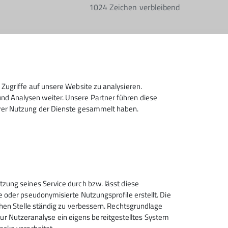
1024
Zeichen verbleibend
Zugriffe auf unsere Website zu analysieren.
ktronisch gesichert und zum Zweck der
d Analysen weiter. Unsere Partner führen diese
zeit wiederrufen kann. *
hrer Nutzung der Dienste gesammelt haben.
Absenden
tzung seines Service durch bzw. lässt diese
e oder pseudonymisierte Nutzungsprofile erstellt. Die
Sektion Tuttlingen des
chen Stelle ständig zu verbessern. Rechtsgrundlage
Deutschen Alpenvereins e.V.
t zur Nutzeranalyse ein eigens bereitgestelltes System