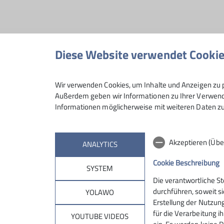
Diese Website verwendet Cooki
Hiermit bestätige ich die Kenntnisnahme
Wir verwenden Cookies, um Inhalte und Anzeigen zu p
Hiermit erkläre ich mich einverstanden,
Außerdem geben wir Informationen zu Ihrer Verwendu
Kontaktaufnahme verarbeitet und genutzt 
Informationen möglicherweise mit weiteren Daten zu
Mit (*) markierte Felder sind Pflichtfelder
Akzeptieren (Übe
ANALYTICS
Cookie Beschreibung
SYSTEM
Die verantwortliche S
durchführen, soweit si
YOLAWO
Erstellung der Nutzung
Sektion
Pro
für die Verarbeitung ih
YOUTUBE VIDEOS