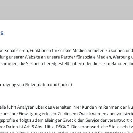
es
 der Datenschutzerklärung *
ersonalisieren, Funktionen für soziale Medien anbieten zu können und 
 dass meine in das Kontaktformular eingegebenen Daten ele
ng unserer Website an unsere Partner für soziale Medien, Werbung un
werden. Mir ist bekannt, dass ich meine Einwilligung jeder
sammen, die Sie ihnen bereitgestellt haben oder die sie im Rahmen I
rtragung von Nutzerdaten und Cookie)
telle führt Analysen über das Verhalten ihrer Kunden im Rahmen der Nu
e uns ihre Einwilligung erteilen. Zu diesem Zweck werden anonymisiert
sprofile erfolgt zu dem alleinigen Zweck, den Service der verantwortli
gramm
DAV
rer Daten ist Art. 6 Abs. 1 lit. a DSGVO. Die verantwortliche Stelle setz