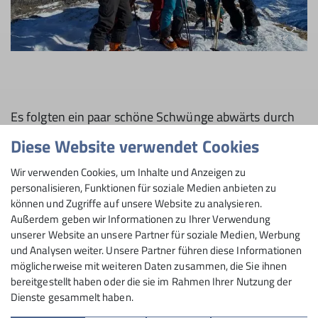
Es folgten ein paar schöne Schwünge abwärts durch
erstaunlich guten Schnee. Nach einer Weile wurde
Diese Website verwendet Cookies
wieder aufgefellt, denn Guide Martin befand, dass es
noch viiiel zu früh für die Einkehr in die Hütte sei.
Wir verwenden Cookies, um Inhalte und Anzeigen zu
personalisieren, Funktionen für soziale Medien anbieten zu
Auf großen Widerstand stieß er allerdings nicht, denn
können und Zugriffe auf unsere Website zu analysieren.
alle waren motiviert für einen weiteren Gipfel. Etwa
Außerdem geben wir Informationen zu Ihrer Verwendung
eineinhalb Stunden dauerte es, dann stand die Gruppe
unserer Website an unsere Partner für soziale Medien, Werbung
und Analysen weiter. Unsere Partner führen diese Informationen
auf dem Spilauer Stock (2270m) und genoss ein
möglicherweise mit weiteren Daten zusammen, die Sie ihnen
zweites Mal die schöne Aussicht - und in der Folge
bereitgestellt haben oder die sie im Rahmen Ihrer Nutzung der
eine weitere genussreiche Abfahrt.
Dienste gesammelt haben.