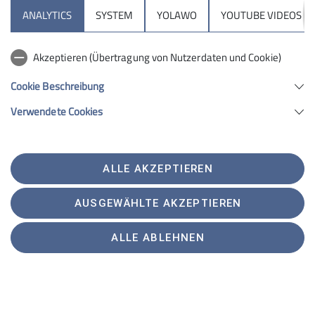
ANALYTICS
SYSTEM
YOLAWO
YOUTUBE VIDEOS
Akzeptieren (Übertragung von Nutzerdaten und Cookie)
Cookie Beschreibung
Verwendete Cookies
ALLE AKZEPTIEREN
AUSGEWÄHLTE AKZEPTIEREN
Auf der gemütlichen Lidernenhütte wurde abends das
ALLE ABLEHNEN
Geburtstagskind der Gruppe gebührend gefeiert.
Der nächste Tag begann etwas bewölkt, doch die
Sonne zeigte sich später dennoch. Dieses Mal ging