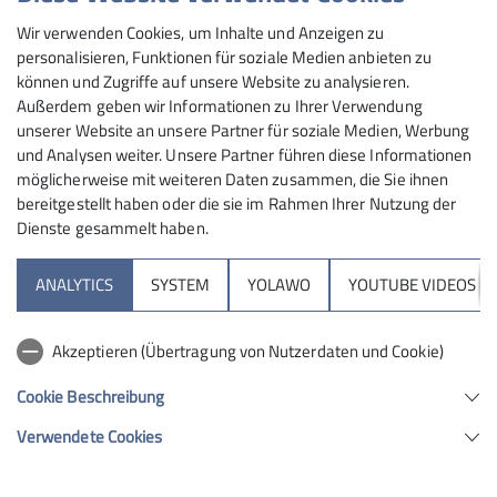
Wir verwenden Cookies, um Inhalte und Anzeigen zu
Ähnlich geht es auch am zweiten Tag weiter: Übungen
personalisieren, Funktionen für soziale Medien anbieten zu
im Flachen an fiktiven und realen Hindernissen,
können und Zugriffe auf unsere Website zu analysieren.
gefolgt von einer schweißtreibenden Auffahrt von
Außerdem geben wir Informationen zu Ihrer Verwendung
rund 600 Hm innerhalb des Skigebiets, ausgiebige
unserer Website an unsere Partner für soziale Medien, Werbung
Gipfelpause gefolgt von einer mehr oder weniger
und Analysen weiter. Unsere Partner führen diese Informationen
trailorientierten Abfahrt. Denn es bietet sich immer der
möglicherweise mit weiteren Daten zusammen, die Sie ihnen
bereitgestellt haben oder die sie im Rahmen Ihrer Nutzung der
Fahrweg als Alternative an, falls ein Streckenabschnitt
Dienste gesammelt haben.
den Fahrer allzu sehr verunsichert. Gebannt verfolgen
wir immer wieder auch den Fahrkünsten der meist
ANALYTICS
SYSTEM
YOLAWO
YOUTUBE VIDEOS
Jugendlichen Einheimischen, die sich allesamt in
einem komplett anderen Tempo in die Trails stürzen
und auch so manchen Sprung locker stehen. Naja, im
Akzeptieren (Übertragung von Nutzerdaten und Cookie)
nächsten Leben, vielleicht….!
Cookie Beschreibung
Verwendete Cookies