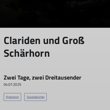
© DAV Tuttlingen/Kirsten Klein
© DAV Tuttlingen/Kirsten Klein
Clariden und Groß
Schärhorn
Zwei Tage, zwei Dreitausender
04.07.2025
Programm
Tourenberichte