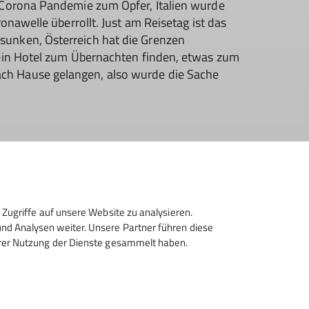
r Corona Pandemie zum Opfer, Italien wurde
ronawelle überrollt. Just am Reisetag ist das
sunken, Österreich hat die Grenzen
 ein Hotel zum Übernachten finden, etwas zum
ch Hause gelangen, also wurde die Sache
Zugriffe auf unsere Website zu analysieren.
d Analysen weiter. Unsere Partner führen diese
hrer Nutzung der Dienste gesammelt haben.