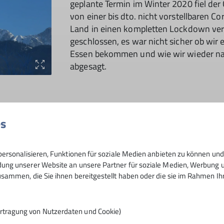
geplante Termin im Winter 2020 fiel de
von einer bis dto. nicht vorstellbaren Co
Land in einen kompletten Lockdown ver
geschlossen, es war nicht sicher ob wir
Essen bekommen und wie wir wieder na
abgesagt.
 kam die Nachricht, dass für den 18.12.
es
s 6 Teilnehmern die angemeldet waren
Tuttlingen reservierte Ballon für weitere
hr haben sich Crew und Passagiere
ersonalisieren, Funktionen für soziale Medien anbieten zu können und 
llon im Anhänger zum Startplatz, dem
ng unserer Website an unsere Partner für soziale Medien, Werbung un
ahren. Nach 1,5 Std. Fahrt die große
sammen, die Sie ihnen bereitgestellt haben oder die sie im Rahmen I
ebel und auch für den geplanten
vorausgesagt, womit sich das
euter Lagebesprechung der Vorschlag
rtragung von Nutzerdaten und Cookie)
 Wetterbedingungen angekündigt sind.