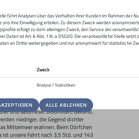
en Ziel Filzmoos am Fuß des Dachsteins.
telle führt Analysen über das Verhalten ihrer Kunden im Rahmen der Nu
e uns ihre Einwilligung erteilen. Zu diesem Zweck werden anonymisiert
auf, welch ein Panorama! Auf einer Wiese
sprofile erfolgt zu dem alleinigen Zweck, den Service der verantwortli
rüstet und nach gut einer Stunde heben
rer Daten ist Art. 6 Abs. 1 lit. a DSGVO. Die verantwortliche Stelle setz
r traumhaften Kulisse steigen wir in den
aten an Dritte weitergegeben und nur anonymisiert für statistische Zw
aßen werden immer kleiner, bei 3000 m
sorgung anzulegen. Wir schweben an
echts liegen und klettern immer weiter
Zweck
ht. Andi unser Pilot pendelt sich auf
 5700 und 6100 m ein und rauscht mit
Analyse / Statistiken
it zu Zeit dreht er den Ballon, damit
nenstrahlen kommt. Nachdem wir Lienz
zum Lesachtal, danach erscheint Ruck-
AKZEPTIEREN
ALLE ABLEHNEN
auler und belluneser Dolomiten, Belluno,
werden niedriger, die Gegend dichter
das Mittelmeer erahnen. Beim Dörfchen
a ist unsere Fahrt nach 3,5 Std. und 143