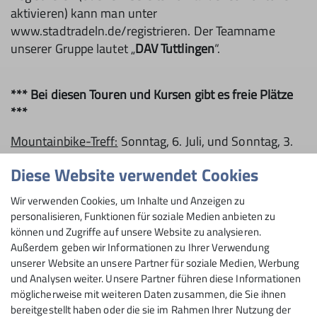
aktivieren) kann man unter
www.stadtradeln.de/registrieren. Der Teamname
unserer Gruppe lautet „
DAV Tuttlingen
“.
*** Bei diesen Touren und Kursen gibt es freie Plätze
***
Mountainbike-Treff:
Sonntag, 6. Juli, und Sonntag, 3.
August. Immer am ersten Sonntag drehen wir kleine
Diese Website verwendet Cookies
Runden in der nahen Region – ganz ohne lange
Anreise. Treffpunkt ist um 10 Uhr am Skaterpark in
Wir verwenden Cookies, um Inhalte und Anzeigen zu
Tuttlingen Bei schlechtem Wetter entfällt der Treff
personalisieren, Funktionen für soziale Medien anbieten zu
ersatzlos. Infos: Martin Gienger, 0151/18203458.
können und Zugriffe auf unsere Website zu analysieren.
Außerdem geben wir Informationen zu Ihrer Verwendung
Dienstagabend in der Kletterhalle, Familiengruppe:
unserer Website an unsere Partner für soziale Medien, Werbung
Dienstag, 8. Juli, und Dienstag, 29. Juli. Von 17.30 bis
und Analysen weiter. Unsere Partner führen diese Informationen
19.30 Uhr ist die Familiengruppe in der Kletterhalle
möglicherweise mit weiteren Daten zusammen, die Sie ihnen
bereitgestellt haben oder die sie im Rahmen Ihrer Nutzung der
„Little Rock“ aktiv. Infos bei Rainer Rötzer,